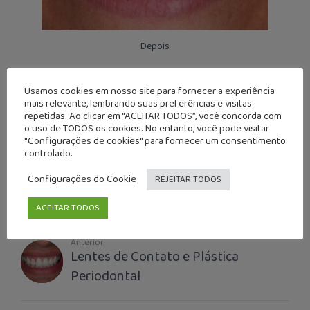
Depois
As próteses unitárias são aquelas utilizadas sobre
Usamos cookies em nosso site para fornecer a experiência
mais relevante, lembrando suas preferências e visitas
estruturas dentárias com comprometimento estrutural,
repetidas. Ao clicar em “ACEITAR TODOS”, você concorda com
onde estaria impossibilitado a restauração
o uso de TODOS os cookies. No entanto, você pode visitar
convencional.
"Configurações de cookies" para fornecer um consentimento
controlado.
Configurações do Cookie
REJEITAR TODOS
ACEITAR TODOS
Anterior
Lentes de Contato e Plástica
Periodontal