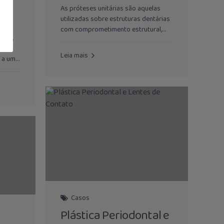
 e
As próteses unitárias são aquelas
al
utilizadas sobre estruturas dentárias
com comprometimento estrutural,
riso,
onde estaria impossibilitado a
tre
restauração convencional.
Leia mais
o a uma
ora na
ntes de
Casos
Plástica Periodontal e