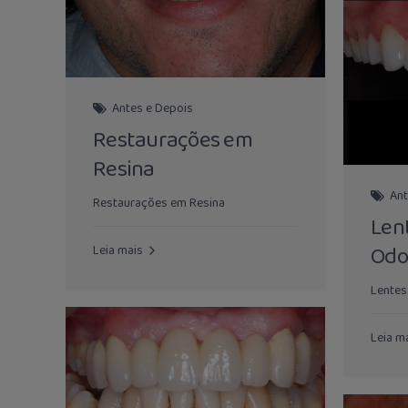
Antes e Depois
Restaurações em
Resina
Ant
Restaurações em Resina
Len
Odo
Leia mais
Lentes
Leia m