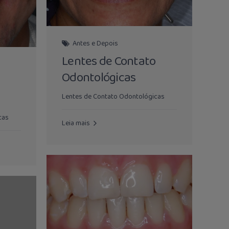
Antes e Depois
Lentes de Contato
Odontológicas
Lentes de Contato Odontológicas
cas
Leia mais