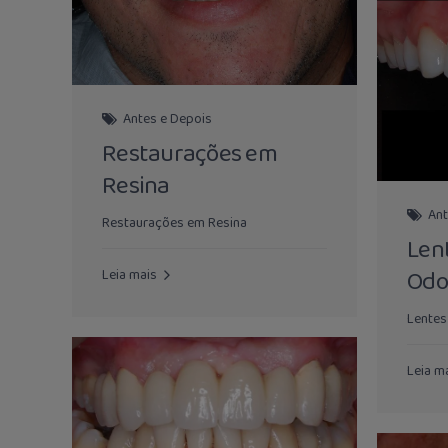
Antes e Depois
Restaurações em
Resina
Ant
Restaurações em Resina
Len
Odo
Leia mais
Lentes
Leia m