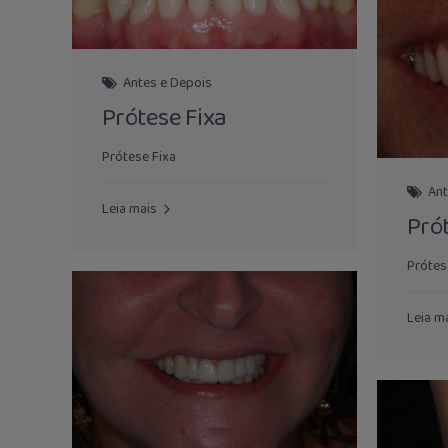
Antes e Depois
Prótese Fixa
Prótese Fixa
Ant
Leia mais
Prót
Prótes
Leia m