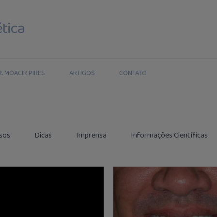
tica
R. MOACIR PIRES
ARTIGOS
CONTATO
sos
Dicas
Imprensa
Informações Científicas