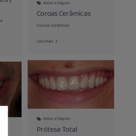
Antes e Depois
Coroas Cerâmicas
de
Coroas Cerâmicas
Leia mais
Antes e Depois
Prótese Total