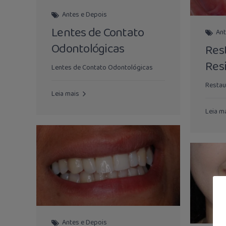
Antes e Depois
Lentes de Contato
Ant
Odontológicas
Res
Res
Lentes de Contato Odontológicas
Restau
Leia mais
Leia m
Antes e Depois