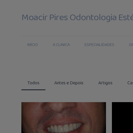
Moacir Pires Odontologia Esté
INÍCIO
A CLINICA
ESPECIALIDADES
D
Todos
Antes e Depois
Artigos
Ca