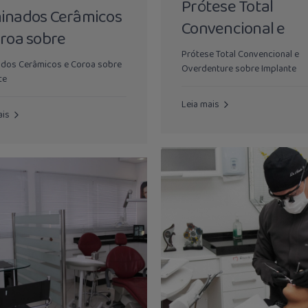
Prótese Total
inados Cerâmicos
Convencional e
oroa sobre
Overdenture sobr
Prótese Total Convencional e
lante
dos Cerâmicos e Coroa sobre
Implante
Overdenture sobre Implante
te
Leia mais
ais