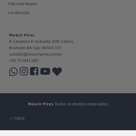
Fale com Moacir
Localização
Moacir Pires
R. Casemiro P. Azevedo, 508, Centro,
Brumado-BA Cep: 46100-017
contato@moacirpires.com.br
+55 77 3441 3181
Moacir Pires
. Todos os direitos reservados.
TOPO